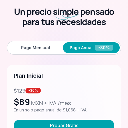
Un precio
simple
pensado
para tus necesidades
Pago Mensual
Pago Anual
-30%
Plan Inicial
$
129
-30%
$
89
MXN + IVA /mes
En un solo pago anual de $1,068 + IVA
Probar Gratis