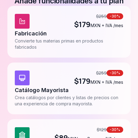
Añade funcionalidades a tu plan
$
259
-30%
$
179
MXN + IVA /mes
Fabricación
Convierte tus materias primas en productos
fabricados
$
259
-30%
$
179
MXN + IVA /mes
Catálogo Mayorista
Crea catálogos por clientes y listas de precios con
una experiencia de compra mayorista.
$
129
-30%
$
89