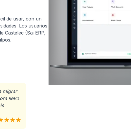
cil de usar, con un
esidades. Los usuarios
e Castelec (Sai ERP,
lpos.
a migrar
ora llevo
is