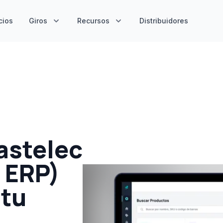
cios
Giros
Recursos
Distribuidores
Castelec
a ERP)
 tu