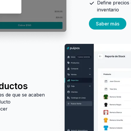
Define precios 
inventario
Saber más
oductos
tes de que se acaben
ducto
ncer