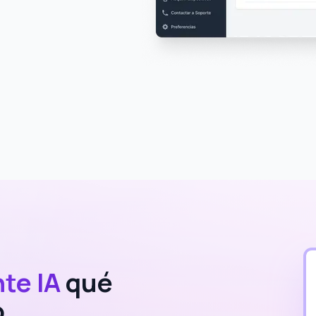
te IA
qué
o