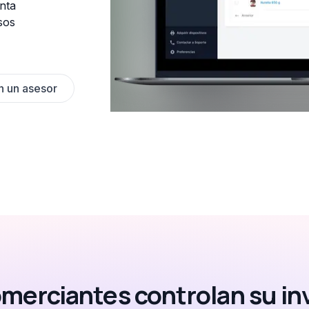
nta
sos
n un asesor
merciantes controlan su in