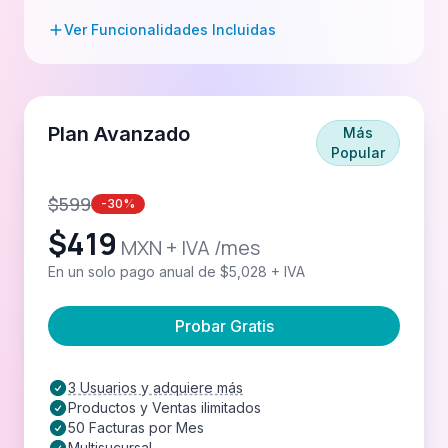
Ver Funcionalidades Incluidas
Plan Avanzado
Más
Popular
$
599
-30%
$
419
MXN + IVA /mes
En un solo pago anual de $5,028 + IVA
Probar Gratis
3 Usuarios y adquiere más
Productos y Ventas ilimitados
50 Facturas por Mes
Multisucursal