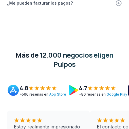
¿Me pueden facturar los pagos?
Más de 12,000 negocios eligen
Pulpos
4.8
+566 reseñas en
App Store
4.7
4.8
4.7
+80 reseñas en
Google Play
+566 reseñas en
App Store
+80 reseñas en
Google Play
4.4
+30 reseñas en
Trustpilot
Estoy realmente impresionado
El contacto co