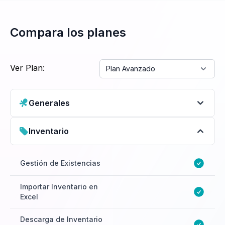
Compara los planes
Ver Plan:
Plan Avanzado
Generales
3 por Sucursal y
Inventario
adquiere más
Ilimitados
Gestión de Existencias
50 por mes
Importar Inventario en
Excel
Multisucursal
Incluye tu sucursal principal
Descarga de Inventario
y compra hasta 2 más por