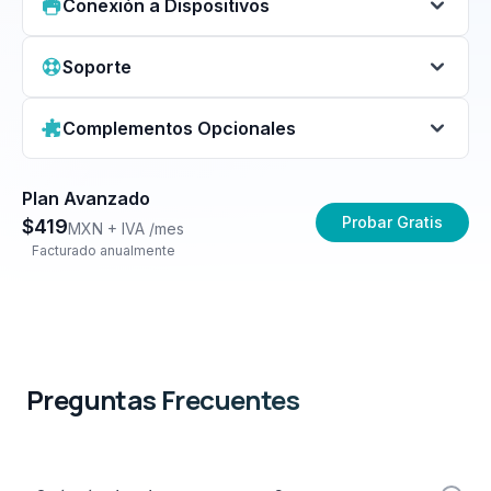
Conexión a Dispositivos
Soporte
Complementos Opcionales
$89 + IVA por mes
Plan Avanzado
Probar Gratis
$
419
MXN + IVA /mes
Facturado anualmente
$179 + IVA por mes
$89 /banco + IVA por
mes
Preguntas Frecuentes
$179 + IVA por mes