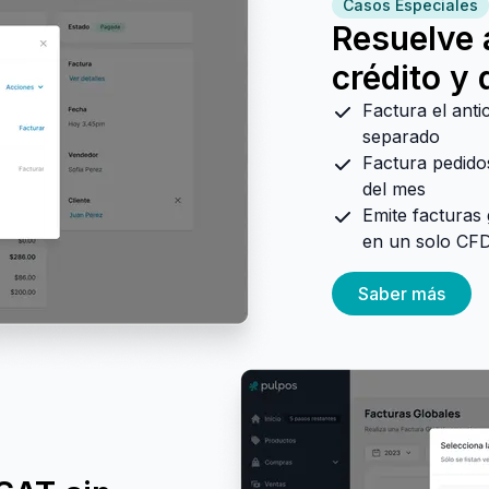
Casos Especiales
Resuelve 
crédito y
Factura el anti
separado
Factura pedidos
del mes
Emite facturas 
en un solo CFD
Saber más