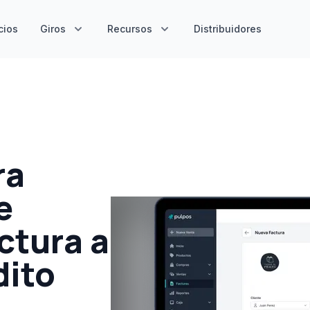
cios
Giros
Recursos
Distribuidores
ra
e
ctura a
dito