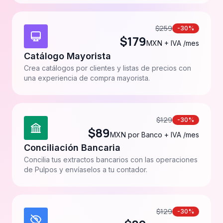
$
259
-30%
$
179
MXN + IVA /mes
Catálogo Mayorista
Crea catálogos por clientes y listas de precios con
una experiencia de compra mayorista.
$
129
-30%
$
89
MXN por Banco + IVA /mes
Conciliación Bancaria
Concilia tus extractos bancarios con las operaciones
de Pulpos y envíaselos a tu contador.
$
129
-30%