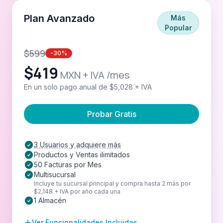
Plan Avanzado
Más
Popular
$
599
-30%
$
419
MXN + IVA /mes
En un solo pago anual de $5,028 + IVA
Probar Gratis
3 Usuarios y adquiere más
Productos y Ventas ilimitados
50 Facturas por Mes
Multisucursal
Incluye tu sucursal principal y compra hasta 2 más por
$2,148 + IVA por año cada una
1 Almacén
Ver Funcionalidades Incluidas