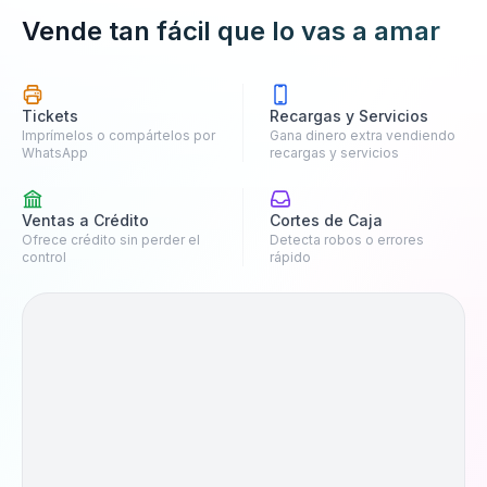
Facturación
Vende tan fácil que lo vas a amar
Tienda en Línea
Proveedores
Finanzas
Tickets
Recargas y Servicios
Imprímelos o compártelos por
Gana dinero extra vendiendo
Fabricación
WhatsApp
recargas y servicios
Ventas a Crédito
Cortes de Caja
Ofrece crédito sin perder el
Detecta robos o errores
control
rápido