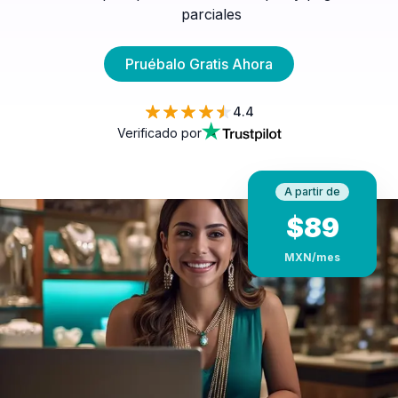
parciales
Pruébalo Gratis Ahora
4.4
Verificado por
A partir de
$
89
MXN
/mes