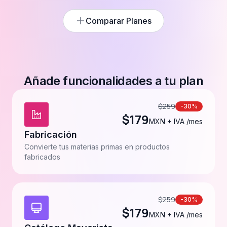
Comparar Planes
Añade funcionalidades a tu plan
$
259
-30%
$
179
MXN + IVA /mes
Fabricación
Convierte tus materias primas en productos
fabricados
$
259
-30%
$
179
MXN + IVA /mes