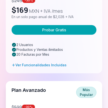
$
249
-30%
$
169
MXN + IVA /mes
En un solo pago anual de $2,028 + IVA
Probar Gratis
2 Usuarios
Productos y Ventas ilimitados
20 Facturas por Mes
Ver Funcionalidades Incluidas
Plan Avanzado
Más
Popular
$
599
-30%