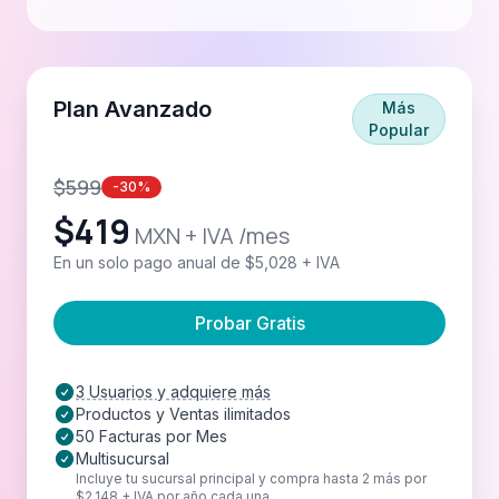
Plan Avanzado
Más
Popular
$
599
-30%
$
419
MXN + IVA /mes
En un solo pago anual de $5,028 + IVA
Probar Gratis
3 Usuarios y adquiere más
Productos y Ventas ilimitados
50 Facturas por Mes
Multisucursal
Incluye tu sucursal principal y compra hasta 2 más por
$2,148 + IVA por año cada una