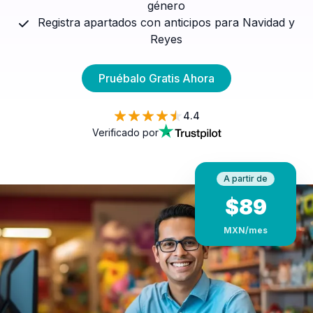
género
Registra apartados con anticipos para Navidad y
Reyes
Pruébalo Gratis Ahora
4.4
Verificado por
A partir de
$
89
MXN
/mes