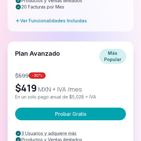
Productos y Ventas ilimitados
20 Facturas por Mes
Ver Funcionalidades Incluidas
Plan Avanzado
Más
Popular
$
599
-30%
$
419
MXN + IVA /mes
En un solo pago anual de $5,028 + IVA
Probar Gratis
3 Usuarios y adquiere más
Productos y Ventas ilimitados