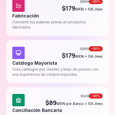
$
259
-30%
$
179
MXN + IVA /mes
Fabricación
Convierte tus materias primas en productos
fabricados
$
259
-30%
$
179
MXN + IVA /mes
Catálogo Mayorista
Crea catálogos por clientes y listas de precios con
una experiencia de compra mayorista.
$
129
-30%
$
89
MXN por Banco + IVA /mes
Conciliación Bancaria