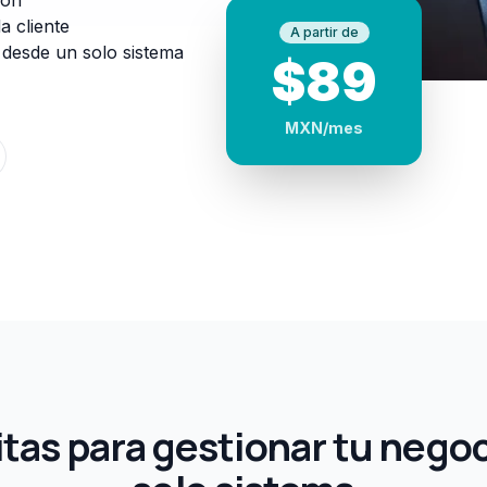
a cliente
A partir de
 desde un solo sistema
$
89
MXN
/mes
tas para gestionar tu nego