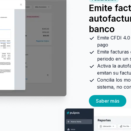
Emite fac
autofactur
banco
Emite CFDI 4.0
pago
Emite facturas
periodo en un 
Activa la autof
emitan su fact
Concilia los m
sistema, no con
Saber más