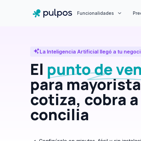
Funcionalidades
Pre
La Inteligencia Artificial llegó a tu nego
El
punto de ve
para mayorist
cotiza, cobra a
concilia
Configúralo en minutos, fácil y sin instalac