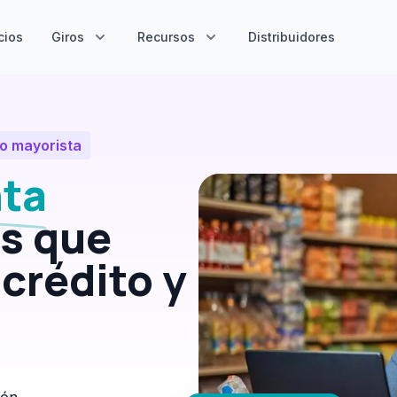
cios
Giros
Recursos
Distribuidores
cio mayorista
nta
as que
 crédito y
ión